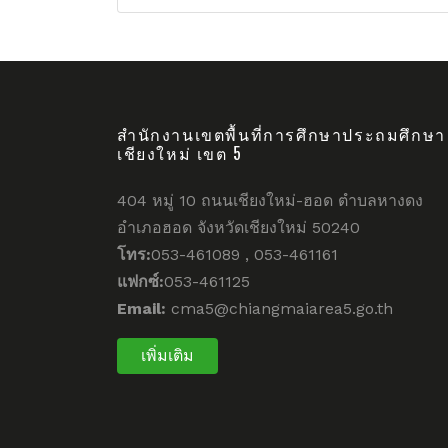
สำนักงานเขตพื้นที่การศึกษาประถมศึกษา
เชียงใหม่ เขต 5
404 หมู่ 10 ถนนเชียงใหม่-ฮอด ตำบลหางดง
อำเภอฮอด จังหวัดเชียงใหม่ 50240
โทร:
053-461089 , 053-461161
แฟกซ์:
053-461125
Email:
cma5@chiangmaiarea5.go.th
เพิ่มเติม