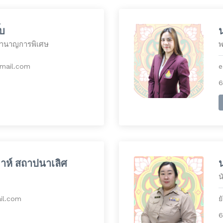
๊บ
ชำนาญการพิเศษ
พ
mail.com
e
6
าห์ สถาปนาเลิศ
น
il.com
ย
6