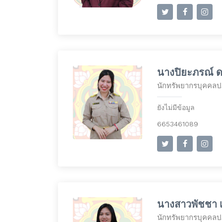
นางปิยะภรณ์ 
นักทรัพยากรบุคคลปฏ
ยังไม่มีข้อมูล
6653461089
นางสาวพัชชา เ
นักทรัพยากรบุคคลปฏ