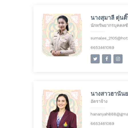
นางสุมาลี ตุ่นติ
นักทรัพยากรบุคคล
sumalee_2105@hot
6653461089
นางสาวฮานันย
อัตราจ้าง
hananyah888@gma
6653461089