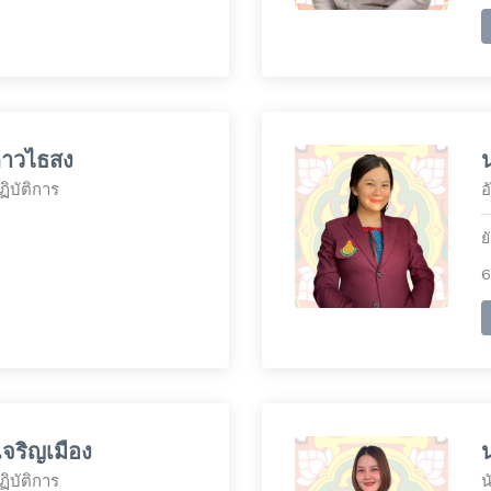
ดาวไธสง
ิบัติการ
อ
ย
6
จริญเมือง
น
ิบัติการ
น