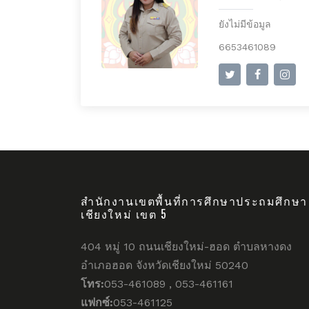
ยังไม่มีข้อมูล
6653461089
สำนักงานเขตพื้นที่การศึกษาประถมศึกษา
เชียงใหม่ เขต 5
404 หมู่ 10 ถนนเชียงใหม่-ฮอด ตำบลหางดง
อำเภอฮอด จังหวัดเชียงใหม่ 50240
โทร:
053-461089 , 053-461161
แฟกซ์:
053-461125