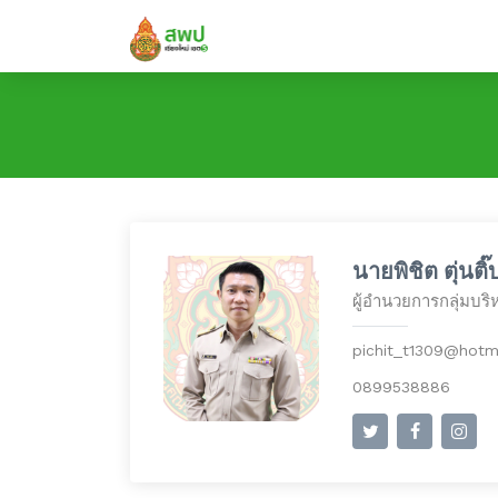
นายพิชิต ตุ่นติ๊
ผู้อำนวยการกลุ่มบร
pichit_t1309@hotm
0899538886