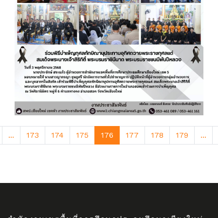
...
173
174
175
176
177
178
179
...