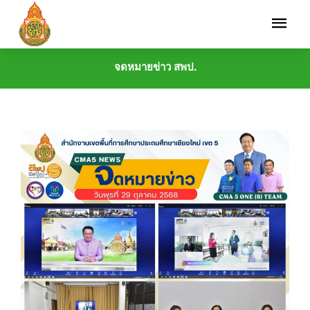
จดหมายข่าว สพป.