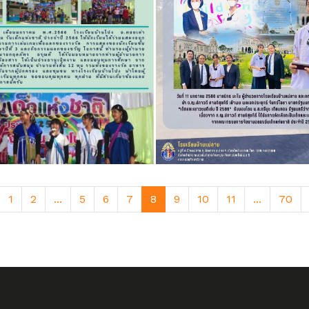
1
2
...
5
6
7
8
9
10
11
...
70