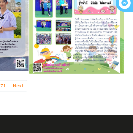
71
Next