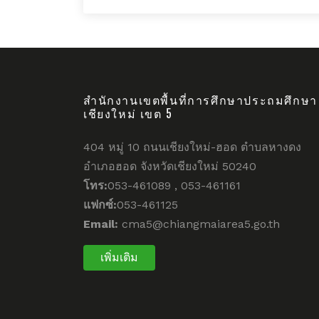
สำนักงานเขตพื้นที่การศึกษาประถมศึกษา
เชียงใหม่ เขต 5
404 หมู่ 10 ถนนเชียงใหม่-ฮอด ตำบลหางดง
อำเภอฮอด จังหวัดเชียงใหม่ 50240
โทร:
053-461089 , 053-461161
แฟกซ์:
053-461125
Email:
cma5@chiangmaiarea5.go.th
เพิ่มเติม