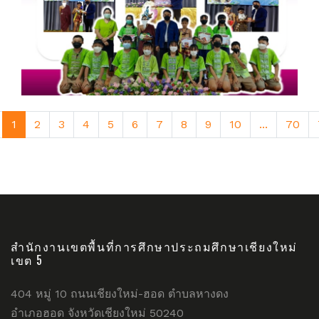
1
2
3
4
5
6
7
8
9
10
...
70
สำนักงานเขตพื้นที่การศึกษาประถมศึกษาเชียงใหม่
เขต 5
404 หมู่ 10 ถนนเชียงใหม่-ฮอด ตำบลหางดง
อำเภอฮอด จังหวัดเชียงใหม่ 50240