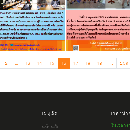
2
...
13
14
15
16
17
18
19
...
209
เมนูลัด
เวลาทำ
ในเวลาร
หน้าหลัก