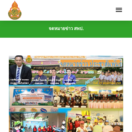
จดหมายข่าว สพป.