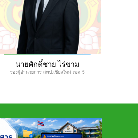
นางสาวอรัญญา สารีโพธิ์
ว่าท
รองผู้อำนวยการ สพป.เชียงใหม่ เขต 5
รองผู