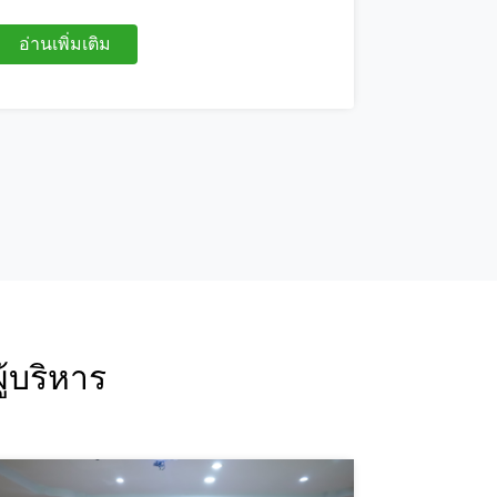
อ่านเพิ่มเติม
อ่
ู้บริหาร