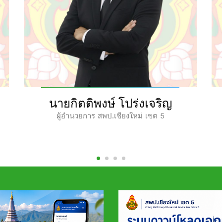
นายศักดิ์ชาย ไร่ขาม
รองผู้อำนวยการ สพป.เชียงใหม่ เขต 5