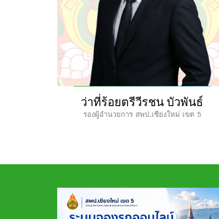
ันธ์
นายกิตติพงษ์ โปร่งเจริญ
เขต 5
ผู้อำนวยการ สพป.เชียงใหม่ เขต 5